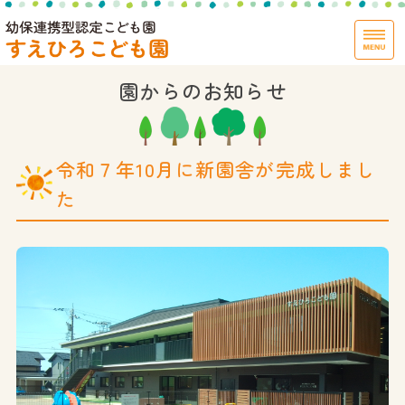
社会福祉法人末広保育
園からのお知らせ
ホーム
園での生活
令和７年10月に新園舎が完成しまし
給食（食育）
た
育児サポート
施設概要