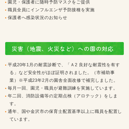
園児・保護者に随時予防マスクをご提供
職員全員にインフルエンザ予防接種を実施
保護者へ感染状況のお知らせ
災害（地震、火災など）への園の対応
平成20年1月の耐震診断で、「Ａ2 良好な耐震性を有す
る」など安全性がほぼ証明されました。（市補助事
業）※平成23年2月の園舎全面改修で補完しました。
毎月一回、園児・職員が避難訓練を実施しています。
年二回、消防設備等の定期点検（アロテック）をしま
す。
通年、国や金沢市の保育士配置基準以上に職員を配置し
ています。